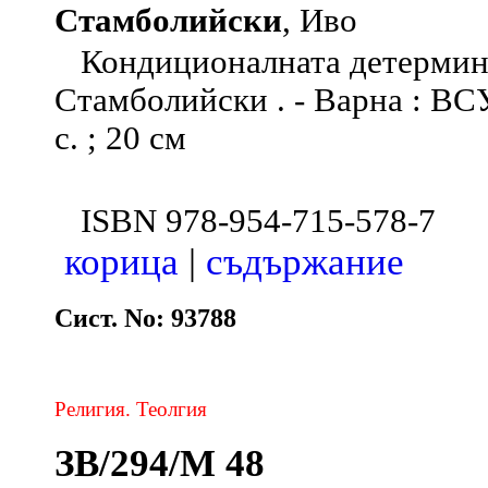
Стамболийски
, Иво
Кондиционалната детермина
Стамболийски . - Варна : ВС
с. ; 20 см
ISBN 978-954-715-578-7
корица
|
съдържание
Сист. No: 93788
Религия. Теолгия
ЗВ/294/М 48