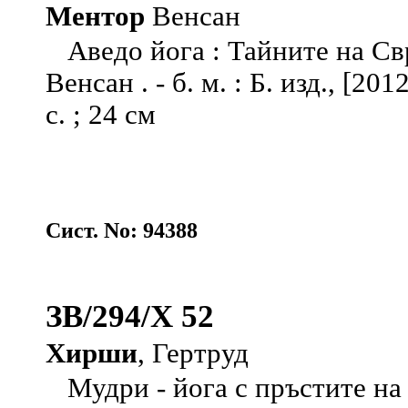
Ментор
Венсан
Аведо йога : Тайните на Св
Венсан . - б. м. : Б. изд., [20
с. ; 24 см
Сист. No: 94388
ЗВ/294/Х 52
Хирши
, Гертруд
Мудри - йога с пръстите на 