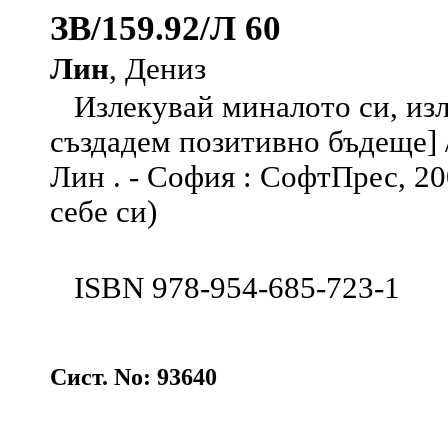
ЗВ/159.92/Л 60
Лин
, Дениз
Излекувай миналото си, изле
създадем позитивно бъдеще] 
Лин . - София : СофтПрес, 2008
себе си)
ISBN 978-954-685-723-1
Сист. No: 93640