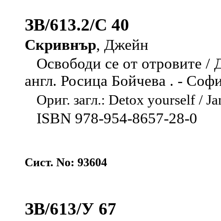
ЗВ/613.2/С 40
Скривнър
, Джейн
Освободи се от отровите / 
англ. Росица Бойчева . - София 
Ориг. загл.: Detox yourself / Ja
ISBN 978-954-8657-28-0
Сист. No: 93604
ЗВ/613/У 67