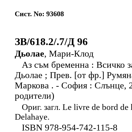
Сист. No: 93608
ЗВ/618.2/.7/Д 96
Дьолае
, Мари-Клод
Аз съм бременна : Всичко з
Дьолае ; Прев. [от фр.] Румян
Маркова . - София : Слънце, 20
родители)
Ориг. загл. Le livre de bord de
Delahaye.
ISBN 978-954-742-115-8