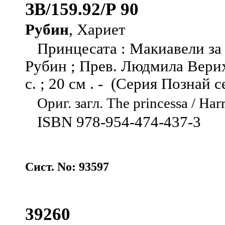
ЗВ/159.92/Р 90
Рубин
, Хариет
Принцесата : Макиавели за 
Рубин ; Прев. Людмила Верих 
с. ; 20 см . - (Серия Познай с
Ориг. загл. The princessa / Har
ISBN 978-954-474-437-3
Сист. No: 93597
39260