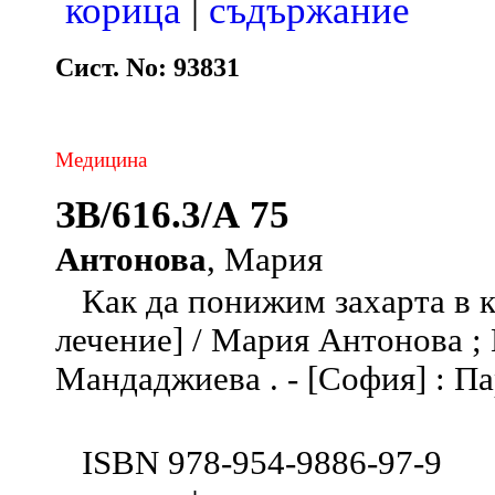
корица
|
съдържание
Сист. No: 93831
Медицина
ЗВ/616.3/А 75
Антонова
, Мария
Как да понижим захарта в кр
лечение] / Мария Антонова ;
Мандаджиева . - [София] : Пари
ISBN 978-954-9886-97-9