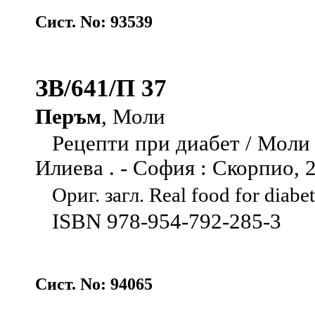
Сист. No: 93539
ЗВ/641/П 37
Перъм
, Моли
Рецепти при диабет / Моли 
Илиева . - София : Скорпио, 201
Ориг. загл. Real food for diabe
ISBN 978-954-792-285-3
Сист. No: 94065