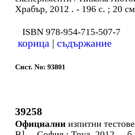
Храбър, 2012 . - 196 с. ; 20 см
ISBN 978-954-715-507-7
корица
|
съдържание
Сист. No: 93801
39258
Официални
изпитни тестове
В] . - София : Труд, 2012 . - б.