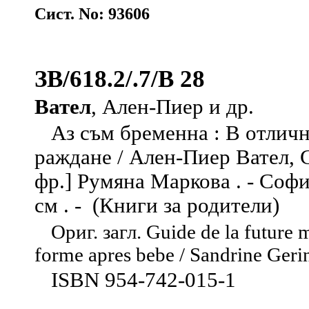
Сист. No: 93606
ЗВ/618.2/.7/В 28
Вател
, Ален-Пиер и др.
Аз съм бременна : В отличн
раждане / Ален-Пиер Вател, 
фр.] Румяна Маркова . - София 
см . - (Книги за родители)
Ориг. загл. Guide de la future 
forme apres bebe / Sandrine Geri
ISBN 954-742-015-1