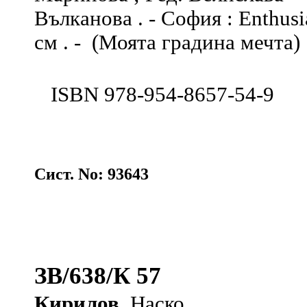
Вълканова . - София : Enthusias
см . - (Моята градина мечта)
ISBN 978-954-8657-54-9
Сист. No: 93643
ЗВ/638/К 57
Кирилов
, Наско