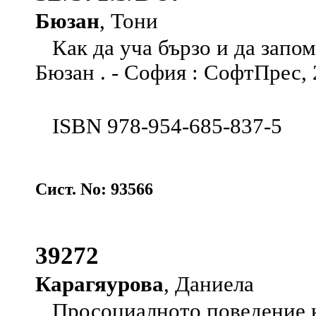
Бюзан
, Тони
Как да уча бързо и да запом
Бюзан . - София : СофтПрес, 20
ISBN 978-954-685-837-5
Сист. No: 93566
39272
Карагяурова
, Даниела
Просоциалното поведение 