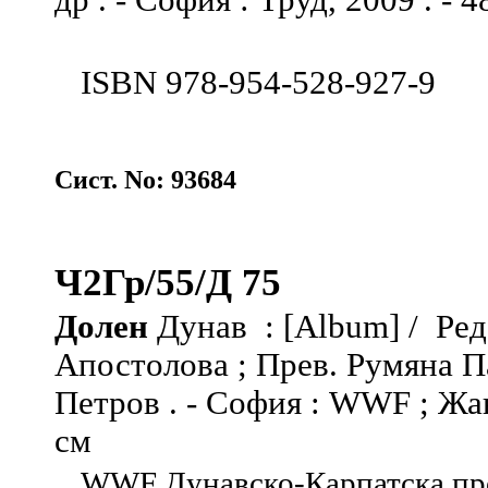
др . - София : Труд, 2009 . - 48
ISBN 978-954-528-927-9
Сист. No: 93684
Ч2Гр/55/Д 75
Долен
Дунав : [Album] / Ред
Апостолова ; Прев. Румяна П
Петров . - София : WWF ; Жанет
см
WWF Дунавско-Карпатска прог