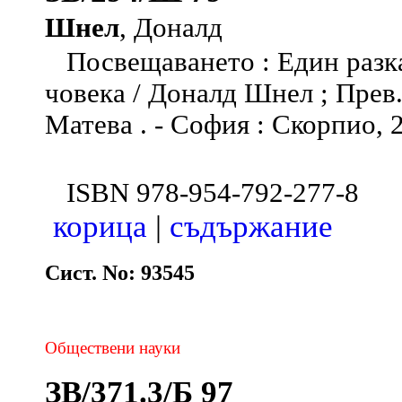
Шнел
, Доналд
Посвещаването : Един разка
човека / Доналд Шнел ; Прев
Матева . - София : Скорпио, 20
ISBN 978-954-792-277-8
корица
|
съдържание
Сист. No: 93545
Обществени науки
ЗВ/371.3/Б 97