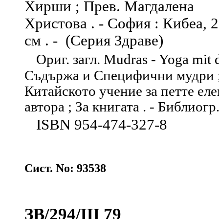
Хирши ; Прев. Магдалена
Христова . - София : Кибеа, 201
см . - (Серия Здраве)
Ориг. загл. Mudras - Yoga mit d
Съдържа и Специфични мудри ; 
Китайското учение за петте еле
автора ; За книгата . - Библиогр
ISBN 954-474-327-8
Сист. No: 93538
ЗВ/294/Ш 79