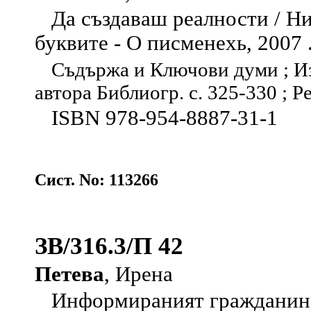
Да създаваш реалности / Ник
буквите - О писменехь, 2007 . 
Съдържа и Ключови думи ; Из
автора Библиогр. с. 325-330 ; Рез
ISBN 978-954-8887-31-1
Сист. No: 113266
ЗВ/316.3/П 42
Петева
, Ирена
Информираният гражданин :