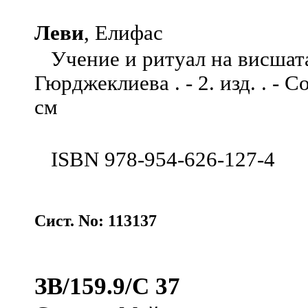
Леви
, Елифас
Учение и ритуал на висшата 
Гюрджеклиева . - 2. изд. . - С
см
ISBN 978-954-626-127-4
Сист. No: 113137
ЗВ/159.9/С 37