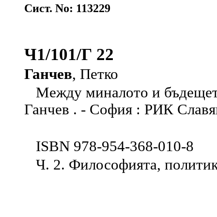
Сист. No: 113229
Ч1/101/Г 22
Ганчев
, Петко
Между миналото и бъдещето 
Ганчев . - София : РИК Славя
ISBN 978-954-368-010-8
Ч. 2. Философията, политикат