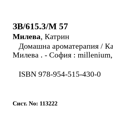
ЗВ/615.3/М 57
Милева
, Катрин
Домашна ароматерапия / К
Милева . - София : millenium, 
ISBN 978-954-515-430-0
Сист. No: 113222