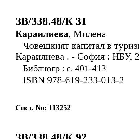
ЗВ/338.48/К 31
Караилиева
, Милена
Човешкият капитал в туриз
Караилиева . - София : НБУ, 201
Библиогр.: с. 401-413
ISBN 978-619-233-013-2
Сист. No: 113252
ЗВ/338.48/К 92