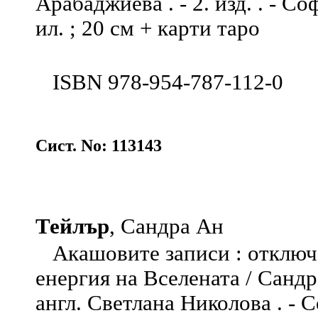
Арабаджиева . - 2. изд. . - Со
ил. ; 20 см + карти таро
ISBN 978-954-787-112-0
Сист. No: 113143
Тейлър
, Сандра Ан
Акашовите записи : отключе
енергия на Вселената / Сандр
англ. Светлана Николова . - Со