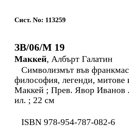
Сист. No: 113259
ЗВ/06/М 19
Маккей
, Албърт Галатин
Символизмът във франкмасон
философия, легенди, митове 
Маккей ; Прев. Явор Иванов . -
ил. ; 22 см
ISBN 978-954-787-082-6