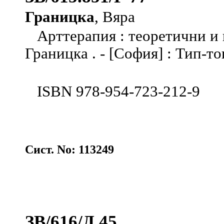
Границка
, Вяра
Арттерапия : теоретични и 
Границка . - [София] : Тип-топ
ISBN 978-954-723-212-9
Сист. No: 113249
ЗВ/616/Д 45