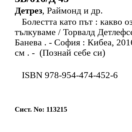
Детрез
, Раймонд и др.
Болестта като път : какво о
тълкуваме / Торвалд Детлефс
Банева . - София : Кибеа, 2016 
см . - (Познай себе си)
ISBN 978-954-474-452-6
Сист. No: 113215