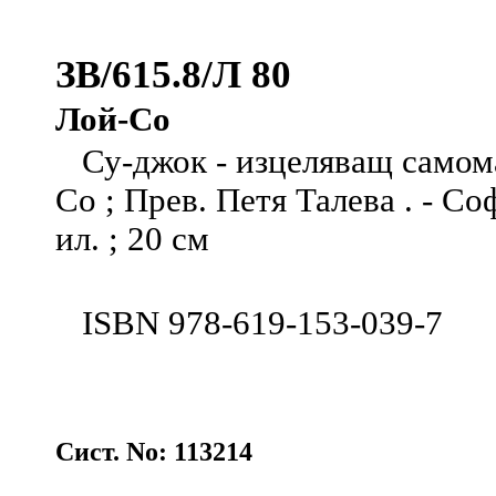
ЗВ/615.8/Л 80
Лой-Со
Су-джок - изцеляващ самома
Со ; Прев. Петя Талева . - Соф
ил. ; 20 см
ISBN 978-619-153-039-7
Сист. No: 113214