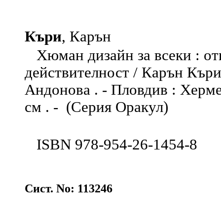
Къри
, Карън
Хюман дизайн за всеки : отк
действителност / Карън Къри
Андонова . - Пловдив : Хермес,
см . - (Серия Оракул)
ISBN 978-954-26-1454-8
Сист. No: 113246