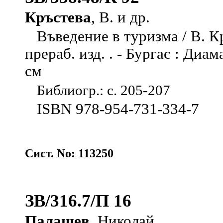
Кръстева
, В. и др.
Въведение в туризма / В. Кръ
прераб. изд. . - Бургас : Диаман
см
Библиогр.: с. 205-207
ISBN 978-954-731-334-7
Сист. No: 113250
ЗВ/316.7/П 16
Палашев
, Николай