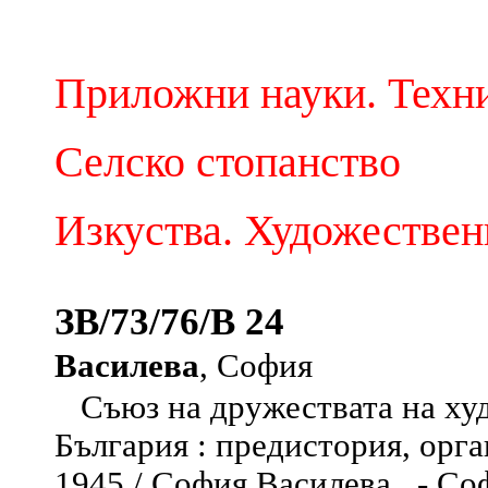
Приложни науки. Техн
Селско стопанство
Изкуства. Художествен
ЗВ/73/76/В 24
Василева
, София
Съюз на дружествата на ху
България : предистория, орг
1945 / София Василева . - Соф