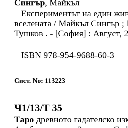
Сингър
, Майкъл
Експериментът на един живо
вселената / Майкъл Сингър ;
Тушков . - [София] : Август, 20
ISBN 978-954-9688-60-3
Сист. No: 113223
Ч1/13/Т 35
Таро
древното гадателско из