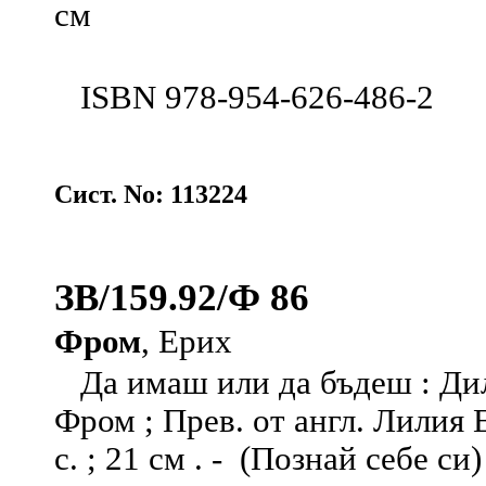
см
ISBN 978-954-626-486-2
Сист. No: 113224
ЗВ/159.92/Ф 86
Фром
, Ерих
Да имаш или да бъдеш : Дил
Фром ; Прев. от англ. Лилия Е
с. ; 21 см . - (Познай себе си)