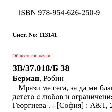
ISBN 978-954-626-250-9
Сист. No: 113141
Обществени науки
ЗВ/37.018/Б 38
Берман
, Робин
Мрази ме сега, за да ми благ
дeтето с любов и ограничени
Георгиева . - [София] : A&T, 2