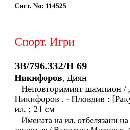
Сист. No: 114525
Спорт. Игри
ЗВ/796.332/Н 69
Никифоров
, Диян
Неповторимият шампион / 
Никифоров . - Пловдив : [Ракур
ил. ; 21 см
Имената на ил. отбелязани на 
заникъде / Валентин Михов: с. 