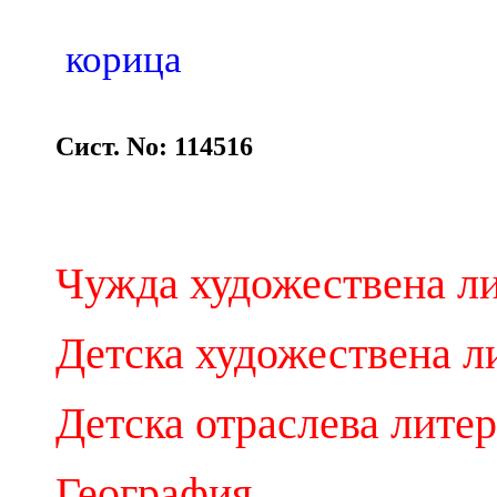
корица
Сист. No: 114516
Чужда художествена ли
Детска художествена л
Детска отраслева лите
География