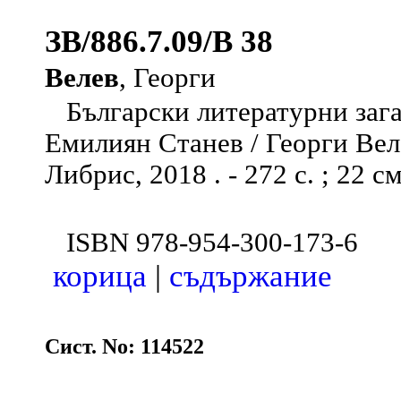
ЗВ/886.7.09/В 38
Велев
, Георги
Български литературни зага
Емилиян Станев / Георги Велев
Либрис, 2018 . - 272 с. ; 22 с
ISBN 978-954-300-173-6
корица
|
съдържание
Сист. No: 114522