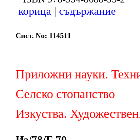
корица
|
съдържание
Сист. No: 114511
Приложни науки. Техн
Селско стопанство
Изкуства. Художествен
Из/78/Г 70