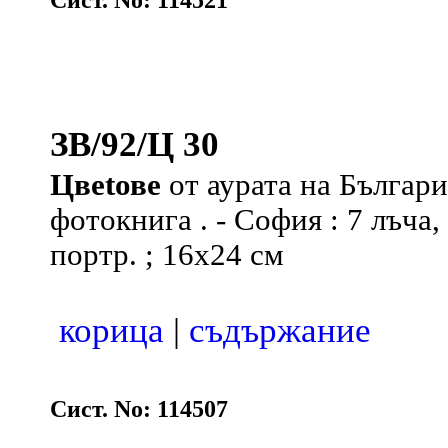
Сист. No: 114521
ЗВ/92/Ц 30
Цвеtове
от аурата на Българи
фотокнига . - София : 7 лъча, 2
портр. ; 16х24 см
корица
|
съдържание
Сист. No: 114507