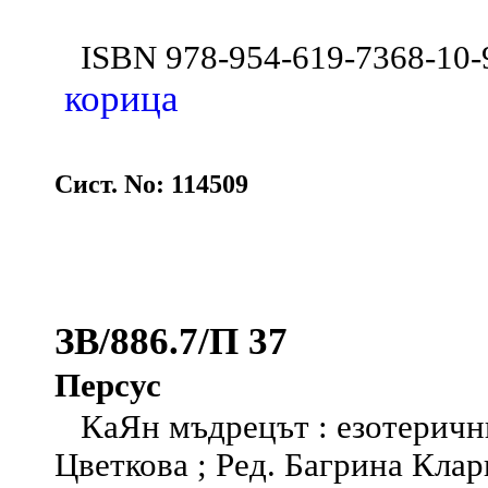
ISBN 978-954-619-7368-10
корица
Сист. No: 114509
ЗВ/886.7/П 37
Персус
КаЯн мъдрецът : езотерични 
Цветкова ; Ред. Багрина Кларк