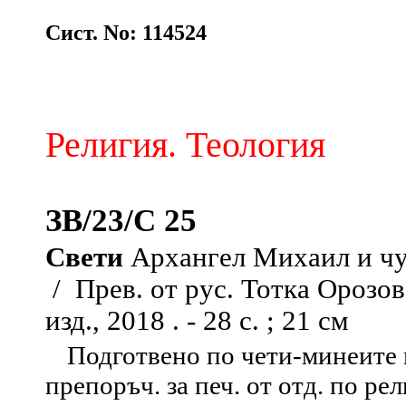
Сист. No: 114524
Религия. Теология
ЗВ/23/С 25
Свети
Архангел Михаил и чу
/ Прев. от рус. Тотка Орозова 
изд., 2018 . - 28 с. ; 21 см
Подготвено по чети-минеите 
препоръч. за печ. от отд. по р