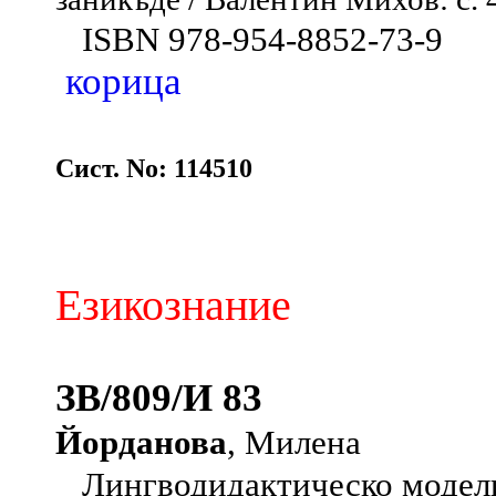
ISBN 978-954-8852-73-9
корица
Сист. No: 114510
Езикознание
ЗВ/809/И 83
Йорданова
, Милена
Лингводидактическо моделир