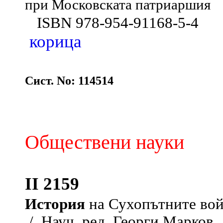
при Московската патриаршия
ISBN 978-954-91168-5-4
корица
Сист. No: 114514
Обществени науки
II 2159
История
на Сухопътните вой
/ Науч. ред. Георги Марков . 