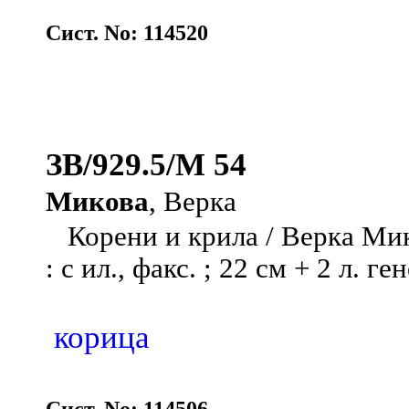
Сист. No: 114520
ЗВ/929.5/М 54
Микова
, Верка
Корени и крила / Верка Микова
: с ил., факс. ; 22 см + 2 л. ге
корица