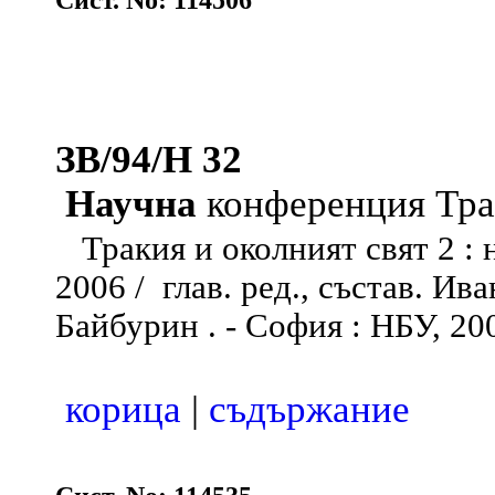
Сист. No: 114506
ЗВ/94/Н 32
Научна
конференция Тра
Тракия и околният свят 2 :
2006 / глав. ред., състав. Ив
Байбурин . - София : НБУ, 2008 
корица
|
съдържание