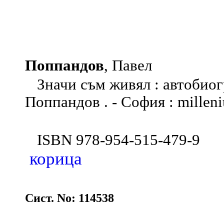
Поппандов
, Павел
Значи съм живял : автобиог
Поппандов . - София : milleniu
ISBN 978-954-515-479-9
корица
Сист. No: 114538