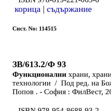
корица
|
съдържание
Сист. No: 114515
ЗВ/613.2/Ф 93
Функционални
храни, храни
технологии / Под ред. на Б
Попов . - София : ФилВест, 200
ISBN 978-954-8688-93-2