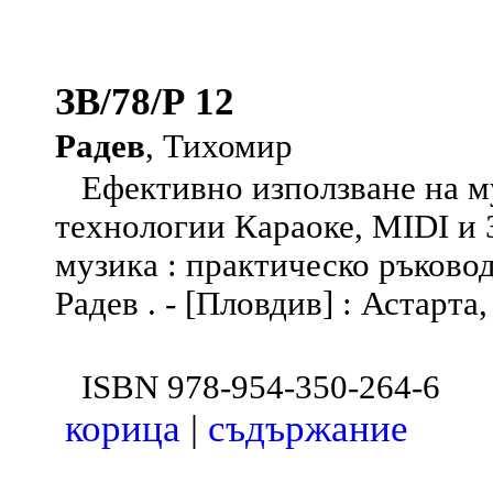
ЗВ/78/Р 12
Радев
, Тихомир
Ефективно използване на м
технологии Караоке, MIDI и 
музика : практическо ръково
Радев . - [Пловдив] : Астарта, 2
ISBN 978-954-350-264-6
корица
|
съдържание