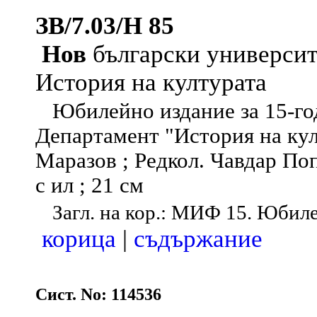
ЗВ/7.03/Н 85
Нов
български университ
История на културата
Юбилейно издание за 15-год
Департамент "История на кул
Маразов ; Редкол. Чавдар Попо
с ил ; 21 см
Загл. на кор.: МИФ 15. Юбил
корица
|
съдържание
Сист. No: 114536