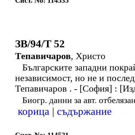
Сист. No: 114535
ЗВ/94/Т 52
Тепавичаров
, Христо
Българските западни покрай
независимост, но не и послед
Тепавичаров . - [София] : [Изд. 
Биогр. данни за авт. отбеляза
корица
|
съдържание