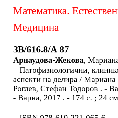
Математика. Естествен
Медицина
ЗВ/616.8/А 87
Арнаудова-Жекова
, Мариан
Патофизиологични, клинико
аспекти на делира / Мариана
Роглев, Стефан Тодоров . - 
- Варна, 2017 . - 174 с. ; 24 с
ISBN 978-619-221-065-6