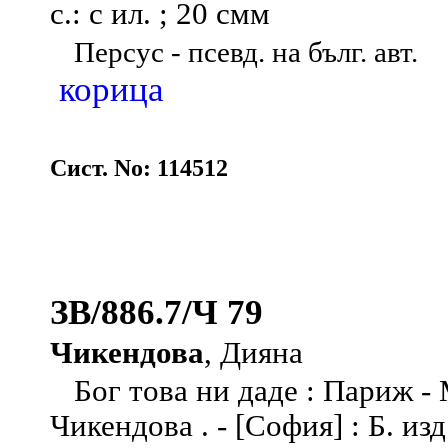
с.: с ил. ; 20 смм
Персус - псевд. на бълг. авт.
корица
Сист. No: 114512
ЗВ/886.7/Ч 79
Чикендова
, Дияна
Бог това ни даде : Париж - 
Чикендова . - [София] : Б. изд.,