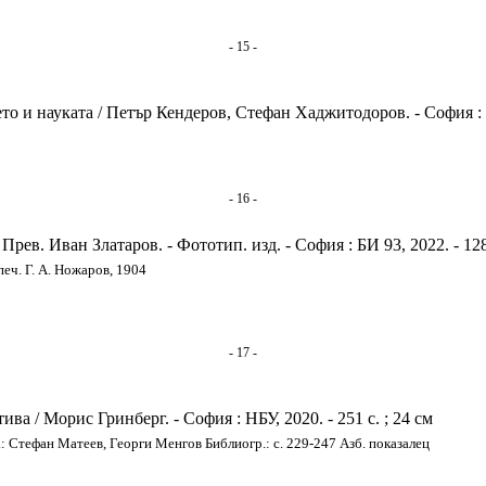
- 15 -
 и науката / Петър Кендеров, Стефан Хаджитодоров. - София : За
- 16 -
рев. Иван Златаров. - Фототип. изд. - София : БИ 93, 2022. - 128 
печ. Г. А. Ножаров, 1904
- 17 -
а / Морис Гринберг. - София : НБУ, 2020. - 251 с. ; 24 см
ц.: Стефан Матеев, Георги Менгов Библиогр.: с. 229-247 Азб. показалец