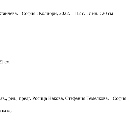
чева. - София : Колибри, 2022. - 112 с. : с ил. ; 20 см
21 см
в., ред., предг. Росица Накова, Стефания Темелкова. - София :
а на кор.