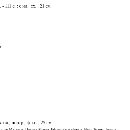
11 с. : с ил., сх. ; 21 см
м
. ил., портр., факс. ; 25 см
Христо Матанов, Пламен Митев, Ефрем Каранфилов, Илия Тодев, Георги