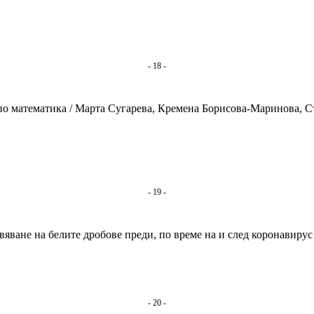
- 18 -
о математика / Марта Сугарева, Кремена Борисова-Маринова, Ст
- 19 -
яване на белите дробове преди, по време на и след коронавирус
- 20 -