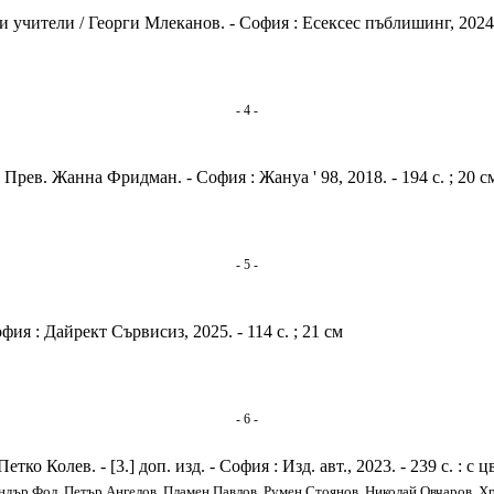
учители / Георги Млеканов. - София : Есексес пъблишинг, 2024. - 1
- 4 -
Прев. Жанна Фридман. - София : Жануа ' 98, 2018. - 194 с. ; 20 с
- 5 -
ия : Дайрект Сървисиз, 2025. - 114 с. ; 21 см
- 6 -
ко Колев. - [3.] доп. изд. - София : Изд. авт., 2023. - 239 с. : с цв
андър Фол, Петър Ангелов, Пламен Павлов, Румен Стоянов, Николай Овчаров, 