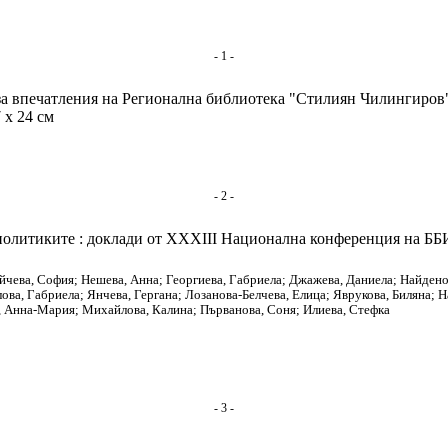
- 1 -
 за впечатления на Регионална библиотека "Стилиян Чилингиров"
7 x 24 см
- 2 -
олитиките : доклади от XXXIII Национална конференция на ББИА, 
йчева, София; Нешева, Анна; Георгиева, Габриела; Джажева, Даниела; Найдено
ова, Габриела; Янчева, Гергана; Лозанова-Белчева, Елица; Яврукова, Биляна; 
, Анна-Мария; Михайлова, Калина; Първанова, Соня; Илиева, Стефка
- 3 -