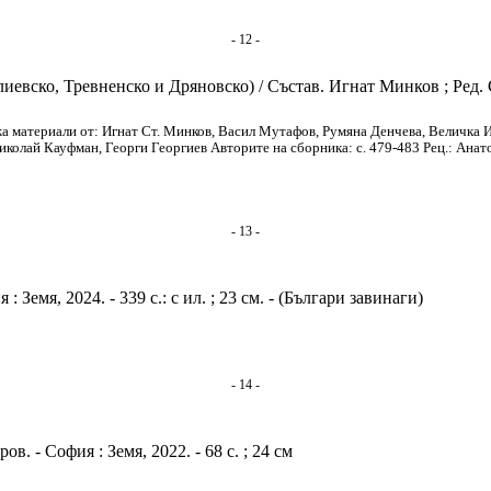
- 12 -
лиевско, Тревненско и Дряновско) / Състав. Игнат Минков ; Ред
 материали от: Игнат Ст. Минков, Васил Мутафов, Румяна Денчева, Величка Ил
лай Кауфман, Георги Георгиев Авторите на сборника: с. 479-483 Рец.: Анатол Ан
- 13 -
: Земя, 2024. - 339 с.: с ил. ; 23 см. - (Българи завинаги)
- 14 -
в. - София : Земя, 2022. - 68 с. ; 24 см