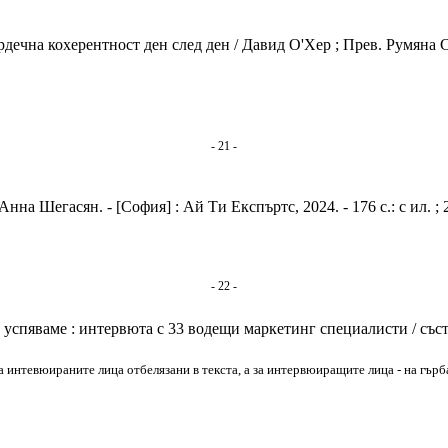
ечна кохерентност ден след ден / Давид О'Хер ; Прев. Румяна Стан
- 21 -
нна Шегасян. - [София] : Ай Ти Експъртс, 2024. - 176 с.: с ил. ; 
- 22 -
о успяваме : интервюта с 33 водещи маркетинг специалисти / съста
ни за интевюираните лица отбелязани в текста, а за интервюиращите лица - на гърб