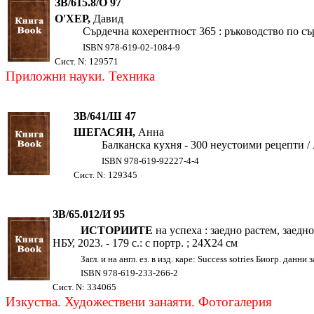
ЗВ/615.8/О 97
О'ХЕР,
Давид
Сърдечна кохерентност 365 : ръководство по сърд
ISBN 978-619-02-1084-9
Сист. N: 129571
Приложни науки. Техника
ЗВ/641/Ш 47
ШЕГАСЯН,
Анна
Балканска кухня - 300 неустоими рецепти / А
ISBN 978-619-92227-4-4
Сист. N: 129345
ЗВ/65.012/И 95
ИСТОРИИТЕ
на успеха : заедно растем, заедн
НБУ, 2023. - 179 с.: с портр. ; 24Х24 см
Загл. и на англ. ез. в изд. каре: Success sotries Биогр. дан
ISBN 978-619-233-266-2
Сист. N: 334065
Изкуства. Художествени занаяти. Фотогалерия