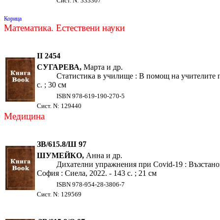
Сист. N: 333307
Корица
Математика. Естествени науки
II 2454
СУГАРЕВА,
Марта и др.
Статистика в училище : В помощ на учителите п
с. ; 30 см
ISBN 978-619-190-270-5
Сист. N: 129440
Медицина
ЗВ/615.8/Ш 97
ШУМЕЙКО,
Анна и др.
Дихателни упражнения при Covid-19 : Възстанов
София : Сиела, 2022. - 143 с. ; 21 см
ISBN 978-954-28-3806-7
Сист. N: 129569