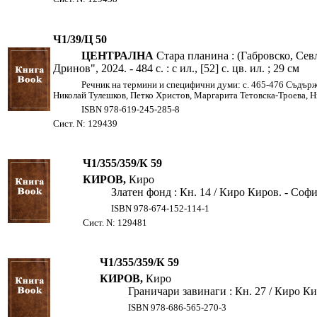
Ч1/39/Ц 50
ЦЕНТРАЛНА
Стара планина : (Габровско, Сев
Дринов", 2024. - 484 с. : с ил., [52] с. цв. ил. ; 29 см
Речник на термини и специфични думи: с. 465-476 Съдържа
Николай Тулешков, Петко Христов, Маргарита Тетовска-Троева, Нико
ISBN 978-619-245-285-8
Сист. N: 129439
Ч1/355/359/К 59
КИРОВ,
Киро
Златен фонд : Кн. 14 / Киро Киров. - София 
ISBN 978-674-152-114-1
Сист. N: 129481
Ч1/355/359/К 59
КИРОВ,
Киро
Граничари завинаги : Кн. 27 / Киро Киро
ISBN 978-686-565-270-3