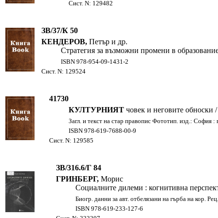
Сист. N: 129482
ЗВ/37/К 50
КЕНДЕРОВ,
Петър и др.
Стратегия за възможни промени в образованието
ISBN 978-954-09-1431-2
Сист. N: 129524
41730
КУЛТУРНИЯТ
човек и неговите обноски / П
Загл. и текст на стар правопис Фототип. изд.: София : 
ISBN 978-619-7688-00-9
Сист. N: 129585
ЗВ/316.6/Г 84
ГРИНБЕРГ,
Морис
Социалните дилеми : когнитивна перспектив
Биогр. данни за авт. отбелязани на гърба на кор. Ре
ISBN 978-619-233-127-6