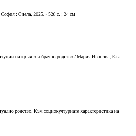
фия : Сиела, 2025. - 528 с. ; 24 см
итуции на кръвно и брачно родство / Мария Иванова, Еля
итуално родство. Към социокултурната характеристика на