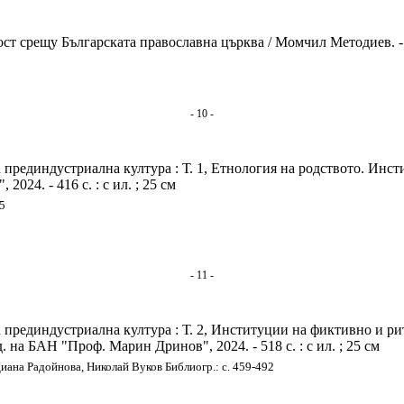
т срещу Българската православна църква / Момчил Методиев. - Со
- 10 -
 прединдустриална култура : Т. 1, Етнология на родството. Инст
024. - 416 с. : с ил. ; 25 см
95
- 11 -
 прединдустриална култура : Т. 2, Институции на фиктивно и р
 на БАН "Проф. Марин Дринов", 2024. - 518 с. : с ил. ; 25 см
Диана Радойнова, Николай Вуков Библиогр.: с. 459-492