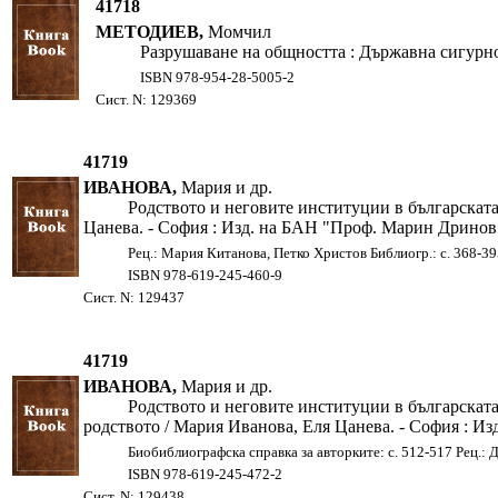
41718
МЕТОДИЕВ,
Момчил
Разрушаване на общността : Държавна сигурнос
ISBN 978-954-28-5005-2
Сист. N: 129369
41719
ИВАНОВА,
Мария и др.
Родството и неговите институции в българската
Цанева. - София : Изд. на БАН "Проф. Марин Дринов", 2
Рец.: Мария Китанова, Петко Христов Библиогр.: с. 368-3
ISBN 978-619-245-460-9
Сист. N: 129437
41719
ИВАНОВА,
Мария и др.
Родството и неговите институции в българската
родството / Мария Иванова, Еля Цанева. - София : Изд.
Биобиблиографска справка за авторките: с. 512-517 Рец.: 
ISBN 978-619-245-472-2
Сист. N: 129438