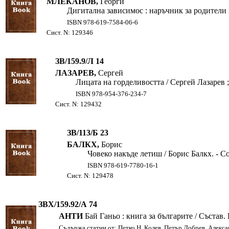
МЛЕКАНОВ,
Георги
Дигитална зависимос : наръчник за родители и 
ISBN 978-619-7584-06-6
Сист. N: 129346
ЗВ/159.9/Л 14
ЛАЗАРЕВ,
Сергей
Лицата на горделивостта / Сергей Лазарев ; 
ISBN 978-954-376-234-7
Сист. N: 129432
ЗВ/113/Б 23
БАЛКХ,
Борис
Човеко накъде летиш / Борис Балкх. - Соф
ISBN 978-619-7780-16-1
Сист. N: 129478
ЗВХ/159.92/А 74
АНТИ
Бай Ганьо : книга за българите / Състав. Пет
Съдържа статии от: Петко Н. Колев, Петър Добрев, Алекс