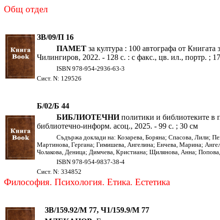
Общ отдел
ЗВ/09/П 16
ПАМЕТ
за култура : 100 автографа от Книгата
Чилингиров, 2022. - 128 с. : с факс., цв. ил., портр. ; 1
ISBN 978-954-2936-63-3
Сист. N: 129526
Б/02/Б 44
БИБЛИОТЕЧНИ
политики и библиотеките в п
библиотечно-информ. асоц., 2025. - 99 с. ; 30 см
Съдържа доклади на: Козарева, Боряна; Спасова, Лили; Пе
Мартинова, Гергана; Гимишева, Ангелина; Енчева, Марина; Ангел
Чолакова, Деница; Димчева, Кристиана; Щилянова, Анна; Попова
ISBN 978-954-9837-38-4
Сист. N: 334852
Философия. Психология. Етика. Естетика
ЗВ/159.92/М 77, Ч1/159.9/М 77