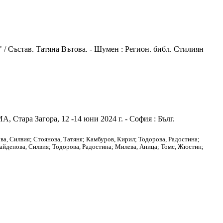
 / Състав. Татяна Вътова. - Шумен : Регион. библ. Стилиян
Стара Загора, 12 -14 юни 2024 г. - София : Бълг.
ва, Силвия; Стоянова, Татяня; Камбуров, Кирил; Тодорова, Радостина;
Найденова, Силвия; Тодорова, Радостина; Милева, Аница; Томс, Жюстин;