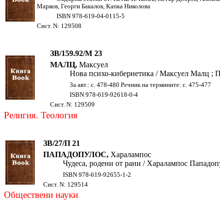
Марков, Георги Бакалов, Капка Николова
ISBN 978-619-04-0115-5
Сист. N: 129508
ЗВ/159.92/М 23
МАЛЦ,
Максуел
Нова психо-кибернетика / Максуел Малц ; Прев
За авт.: с. 478-480 Речник на термините: с. 475-477
ISBN 978-619-92618-0-4
Сист. N: 129509
Религия. Теология
ЗВ/27/П 21
ПАПАДОПУЛОС,
Харалампос
Чудеса, родени от рани / Харалампос Пападопу
ISBN 978-619-92655-1-2
Сист. N: 129514
Обществени науки