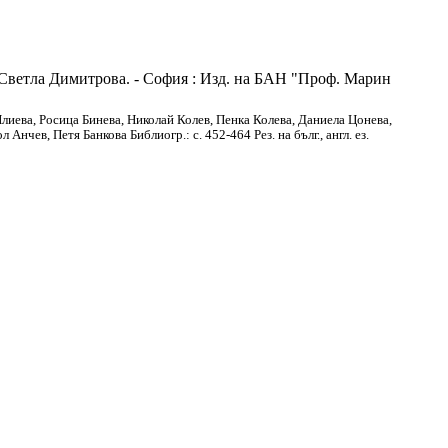
. Светла Димитрова. - София : Изд. на БАН "Проф. Марин
иева, Росица Бинева, Николай Колев, Пенка Колева, Даниела Цонева,
чев, Петя Банкова Библиогр.: с. 452-464 Рез. на бълг., англ. ез.