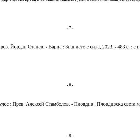
- 7 -
. Йордан Станев. - Варна : Знанието е сила, 2023. - 483 с. : с ил
- 8 -
лос ; Прев. Алексей Стамболов. - Пловдив : Пловдивска света мит
- 9 -