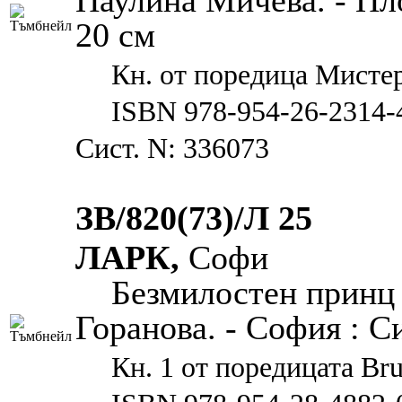
Паулина Мичева. - Плов
20 см
Кн. от поредица Мисте
ISBN 978-954-26-2314-
Сист. N: 336073
ЗВ/820(73)/Л 25
ЛАРК,
Софи
Безмилостен принц 
Горанова. - София : Сие
Кн. 1 от поредицата Brut