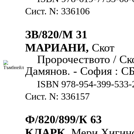
Сист. N: 336106
ЗВ/820/М 31
МАРИАНИ,
Скот
Пророчеството / Ск
Дамянов. - София : СББ
ISBN 978-954-399-533-
Сист. N: 336157
Ф/820/899/К 63
КЛАРК,
Мери Хигинс