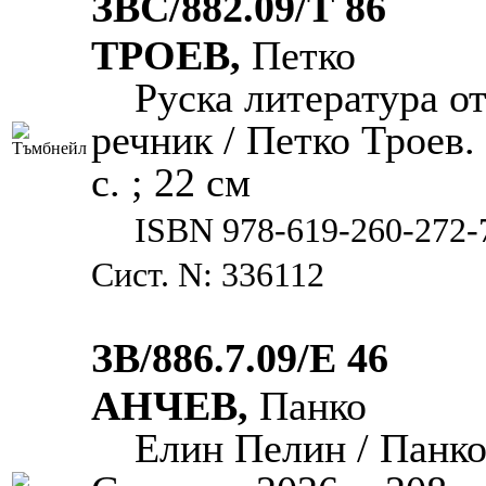
ЗВС/882.09/Т 86
ТРОЕВ,
Петко
Руска литература о
речник / Петко Троев. 
с. ; 22 см
ISBN 978-619-260-272-
Сист. N: 336112
ЗВ/886.7.09/Е 46
АНЧЕВ,
Панко
Елин Пелин / Панко