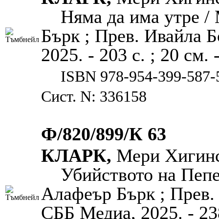
Няма да има утре /
Бърк ; Прев. Ивайла 
2025. - 203 с. ; 20 см.
ISBN 978-954-399-587-
Сист. N: 336158
Ф/820/899/К 63
КЛАРК,
Мери Хигин
Убийството на Пеп
Алафеър Бърк ; Прев.
СББ Медиа, 2025. - 238