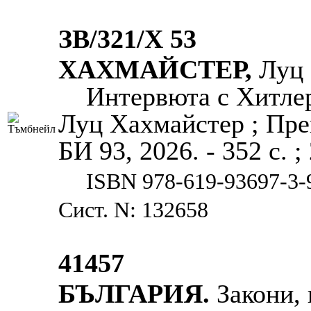
ЗВ/321/Х 53
ХАХМАЙСТЕР,
Луц
Интервюта с Хитлер
Луц Хахмайстер ; Прев
БИ 93, 2026. - 352 с. ;
ISBN 978-619-93697-3-
Сист. N: 132658
41457
БЪЛГАРИЯ.
Закони, и