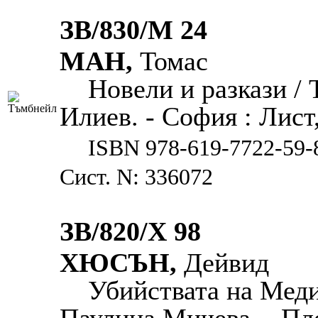
ЗВ/830/М 24
МАН,
Томас
Новели и разкази /
Илиев. - София : Лист, 
ISBN 978-619-7722-59-
Сист. N: 336072
ЗВ/820/Х 98
ХЮСЪН,
Дейвид
Убийствата на Меди