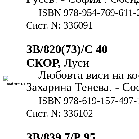
ISBN 978-954-769-611-
Сист. N: 336091
ЗВ/820(73)/С 40
СКОР,
Луси
Любовта виси на ко
Захарина Тенева. - Соф
ISBN 978-619-157-497-
Сист. N: 336102
ЗВ/839.7/Р 95