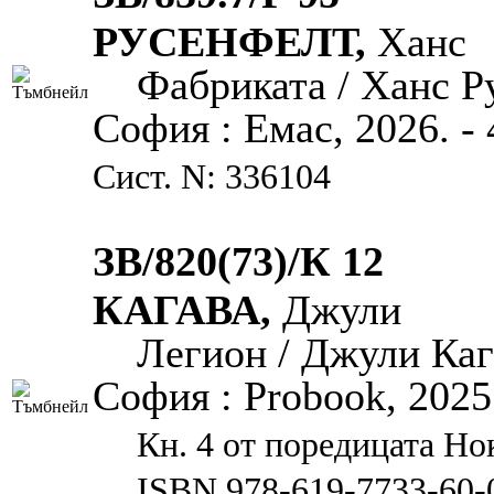
РУСЕНФЕЛТ,
Ханс
Фабриката / Ханс Ру
София : Емас, 2026. - 
Сист. N: 336104
ЗВ/820(73)/К 12
КАГАВА,
Джули
Легион / Джули Кага
София : Probook, 2025. 
Кн. 4 от поредицата Но
ISBN 978-619-7733-60-