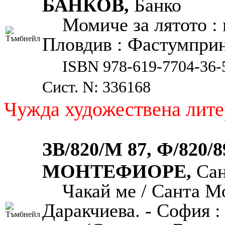
БАНКОВ,
Банко
Момиче за лятото : 
Пловдив : Фастумпринт,
ISBN 978-619-7704-36-
Сист. N: 336168
Чужда художествена лите
ЗВ/820/М 87, Ф/820/
МОНТЕФИОРЕ,
Сан
Чакай ме / Санта М
Даракчиева. - София : 