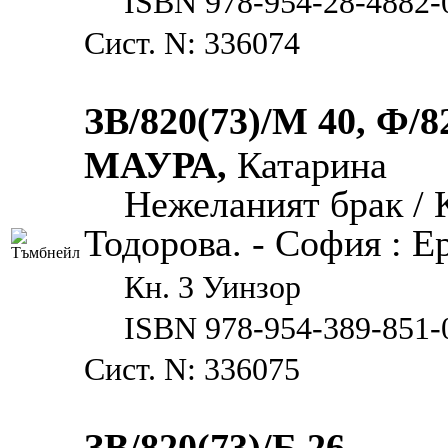
ISBN 978-954-28-4882-
Сист. N: 336074
ЗВ/820(73)/М 40, Ф/8
МАУРА,
Катарина
Нежеланият брак / 
Тодорова. - София : Ера
Кн. 3 Уинзор
ISBN 978-954-389-851-
Сист. N: 336075
ЗВ/820(73)/Б 26