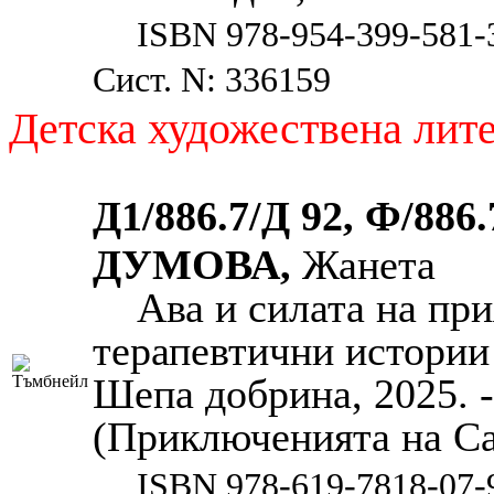
ISBN 978-954-399-581-
Сист. N: 336159
Детска художествена лит
Д1/886.7/Д 92, Ф/886.
ДУМОВА,
Жанета
Ава и силата на при
терапевтични истории 
Шепа добрина, 2025. - 2
(Приключенията на Са
ISBN 978-619-7818-07-